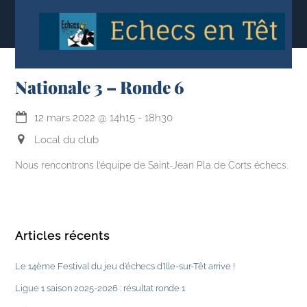
content
Nationale 3 – Ronde 6
12 mars 2022
@
14h15
-
18h30
Local du club
Nous rencontrons l’équipe de Saint-Jean Pla de Corts échecs.
Articles récents
Le 14ème Festival du jeu d’échecs d’Ille-sur-Têt arrive !
Ligue 1 saison 2025-2026 : résultat ronde 1